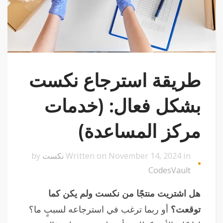
طريقة استرجاع نكست
بشكل فعال: (خدمات
مركز المساعدة)
Written on November 14, 2024 in
نكست
by
CodesVault
هل اشتريت منتجًا من نكست ولم يكن كما
توقعت؟
أو ربما ترغب في استرجاعه لسببٍ ما؟