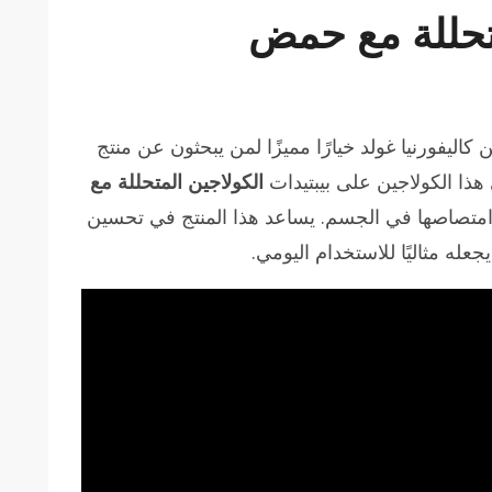
متحللة مع حمض
ر كولاجين بحري متحلل CollagenUP من كاليفورنيا غولد خيارًا مميزًا لمن يبحثون عن منتج
هذا الكولاجين على بيبتيدات
الكولاجين المتحللة مع
 امتصاصها في الجسم. يساعد هذا المنتج في تحسين
عله مثاليًا للاستخدام اليومي.