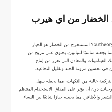
الخضار من اي هيرب
إذا كنت تبحث عن خيار نباتي، فإن كولاجين Youtheory المستخرج من الخضار هو الخيار
مما يجعله مناسبًا للنباتيين. يحتوي على مزيج من
الفيتامينات والمعادن التي تعزز من إنتاج
 في تحسين مرونة الجلد وتقليل التجاعيد.
لاوة على ذلك، يتميز كولاجين Youtheory بتركيبة خالية من النكهات، مما يجعله سهل
جباتك دون أن يؤثر على المذاق. الاستخدام المنتظم
عر والأظافر، مما يجعله خيارًا شائعًا بين النساء