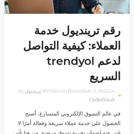
رقم ترينديول خدمة
العملاء: كيفية التواصل
لدعم trendyol
السريع
Written on November 3, 2024 in
ترينديول
by
CodesVault
في عالم التسوق الإلكتروني المتسارع، أصبح
الحصول على خدمة عملاء سريعة وفعالة أمرًا لا
غنى عنه لضمان تجربة تسوق مرضية. من هنا تأتي