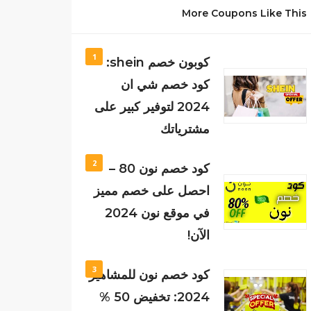
More Coupons Like This
1
كوبون خصم shein:
كود خصم شي ان
2024 لتوفير كبير على
مشترياتك
2
كود خصم نون 80 –
احصل على خصم مميز
في موقع نون 2024
الآن!
3
كود خصم نون للمشاهير
2024: تخفيض 50 %