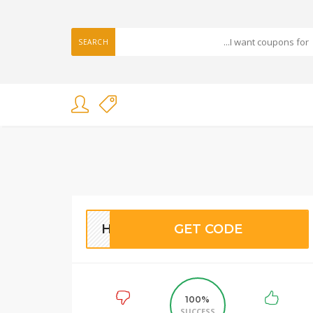
SEARCH
HM11
GET CODE
100%
SUCCESS