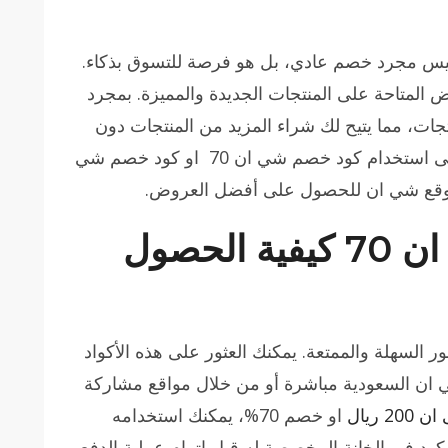
الجدير بالذكر أن كود خصم شي ان 70 ليس مجرد خصم عادي، بل هو فرصة للتسوق بذكاء.
ض المتاحة على المنتجات الجديدة والمميزة. بمجرد
جات، مما يتيح لك شراء المزيد من المنتجات دون
الشعور بالذنب تجاه ميزانيتك. لذا، احرص على استخدام كود خصم شي ان 70 او كود خصم شي
موقع شي ان للحصول على أفضل العروض.
عن كوبون خصم شي ان 70 كيفية الحصول
شي ان 70 يعد من الأمور السهلة والممتعة. يمكنك العثور على هذه الأكواد
ي ان السعودية مباشرة أو من خلال مواقع مشاركة
 ريال
او خصم 70%، يمكنك استخدامه
كود في الخانة المخصصة له قبل إتمام عملية الدفع.