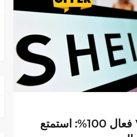
!كود خصم شي ان ٧٠ فعال 100%: استمتع