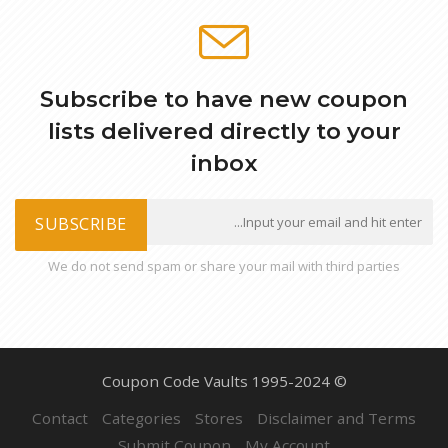
Subscribe to have new coupon
lists delivered directly to your
inbox
SUBSCRIBE
We do not send spam or share your mail with third parties
© Coupon Code Vaults 1995-2024
Contact
Categories
Stores
Disclaimer and Terms
Submit Coupon
My Account