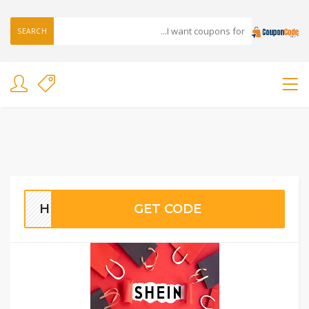
SEARCH
HM44
GET CODE