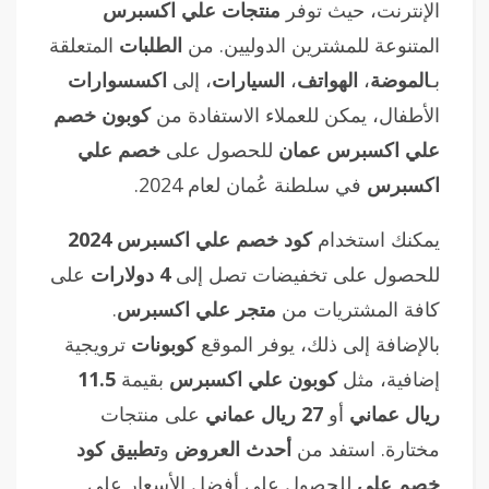
الإنترنت، حيث توفر
منتجات علي اكسبرس
المتنوعة للمشترين الدوليين. من
الطلبات
المتعلقة
بـ
الموضة
،
الهواتف
،
السيارات
، إلى
اكسسوارات
الأطفال، يمكن للعملاء الاستفادة من
كوبون خصم
علي اكسبرس عمان
للحصول على
خصم علي
اكسبرس
في سلطنة عُمان لعام 2024.
يمكنك استخدام
كود خصم علي اكسبرس 2024
للحصول على تخفيضات تصل إلى
4 دولارات
على
كافة المشتريات من
متجر علي اكسبرس
.
بالإضافة إلى ذلك، يوفر الموقع
كوبونات
ترويجية
إضافية، مثل
كوبون علي اكسبرس
بقيمة
11.5
ريال عماني
أو
27 ريال عماني
على منتجات
مختارة. استفد من
أحدث العروض
و
تطبيق كود
خصم علي
للحصول على أفضل الأسعار على