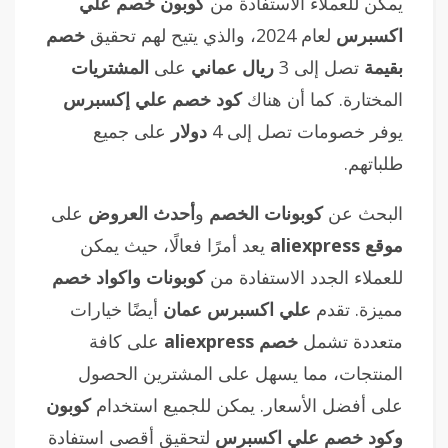
يمكن للعملاء الاستفادة من
كوبون خصم علي
اكسبرس
لعام 2024، والذي يتيح لهم تحقيق
خصم
بقيمة
تصل إلى 3
ريال عماني
على
المشتريات
المختارة. كما أن هناك
كود خصم علي إكسبرس
يوفر خصومات تصل إلى 4
دولار
على جميع
طلباتهم.
البحث عن
كوبونات الخصم
و
أحدث العروض
على
موقع aliexpress
يعد أمرًا فعالًا، حيث يمكن
للعملاء الجدد الاستفادة من
كوبونات واكواد خصم
مميزة. تقدم
علي اكسبرس عمان
أيضًا خيارات
متعددة تشمل
خصم aliexpress
على كافة
المنتجات، مما يسهل على المشترين الحصول
على أفضل الأسعار. يمكن للجميع استخدام
كوبون
وكود خصم علي اكسبرس
لتحقيق أقصى استفادة