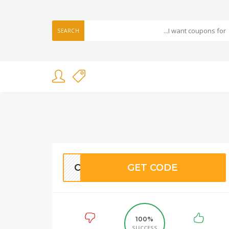
SEARCH
CB42
GET CODE
100%
SUCCESS