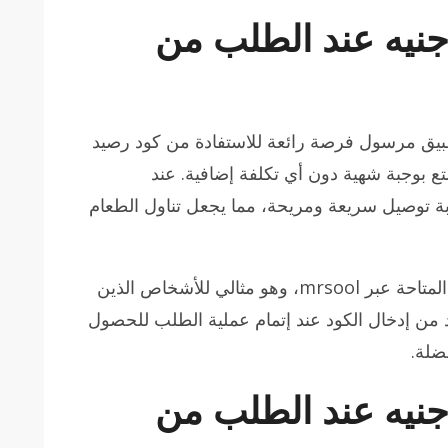
د رصيد مجاني 50 جنيه عند الطلب من
بيق مرسول فرصة رائعة للاستفادة من كود رصيد
جعلك تتمتع بوجبة شهية دون أي تكلفة إضافية. عند
ربة توصيل سريعة ومريحة، مما يجعل تناول الطعام
يعتبر هذا العرض جزءًا من العروض المذهلة المتاحة عبر mrsool، وهو مثالي للأشخاص الذين
 من إدخال الكود عند إتمام عملية الطلب للحصول
ضلة.
د رصيد مجاني 50 جنيه عند الطلب من