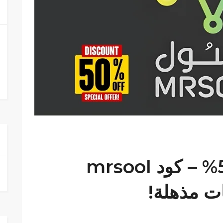
كود خصم مرسول 50% – كود mrsool
ت مذهلة!