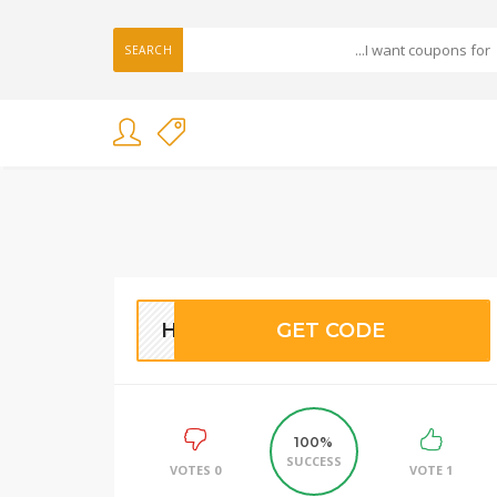
SEARCH
HA5
GET CODE
100%
SUCCESS
0 VOTES
1 VOTE