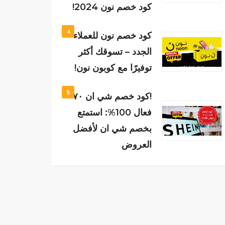
كود خصم نون 2024!
4
كود خصم نون للعملاء
الجدد – تسوقك أكثر
توفيرًا مع كوبون نون!
5
!كود خصم شي ان ٧٠
فعال 100%: استمتع
بخصم شي ان لأفضل
العروض