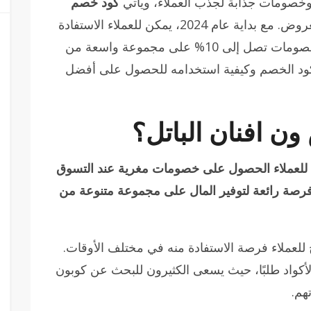
وخصومات جذابة لجذب العملاء، ويأتي
كود خصم
كواحد من أبرز هذه العروض. مع بداية عام 2024، يمكن للعملاء الاستفادة
من كوبونات خصم جديدة ومتنوعة تمنحهم خصومات تصل إلى 10% على مجموعة واسعة من
 كود الخصم وكيفية استخدامه للحصول على أفضل
ن افنان الباتل؟
ح للعملاء الحصول على خصومات مغرية عند التسوق
تجر نايس ون. يمثل هذا الكود “HA5” فرصة رائعة لتوفير المال على مجموعة متنوعة من
للعملاء فرصة الاستفادة منه في مختلف الأوقات.
 2024 من بين أكثر الأكواد طلبًا، حيث يسعى الكثيرون للبحث عن كوبون
هم.