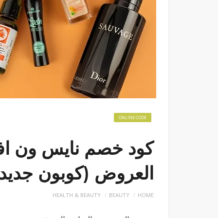
ONLINE CODE
كود خصم نايس ون افن
العروض (كوبون جديد 2024)
HEALTH & BEAUTY
BEAUTY
HOME