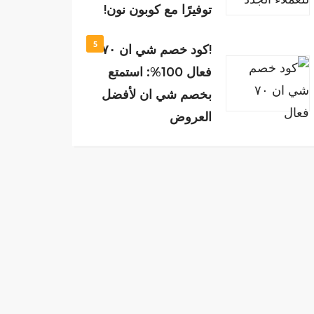
توفيرًا مع كوبون نون!
5
!كود خصم شي ان ٧٠
فعال 100%: استمتع
بخصم شي ان لأفضل
العروض