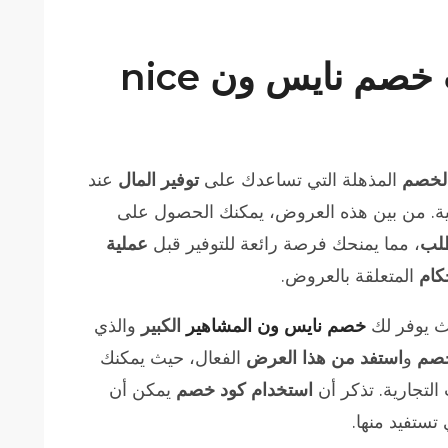
ما هي أحدث كوبونات خصم نايس ون nice
الخصم
المذهلة التي تساعدك على
توفير المال
عند
لية. من بين هذه العروض، يمكنك الحصول على
لب
، مما يمنحك فرصة رائعة للتوفير قبل
عملية
كام
المتعلقة بالعروض.
ث يوفر لك
خصم نايس ون المشاهير
الكبير
والذي
خصم
و
استفد من هذا العرض
الفعال، حيث يمكنك
التجارية. تذكر أن
استخدام كود خصم
يمكن أن
تستفيد منها.