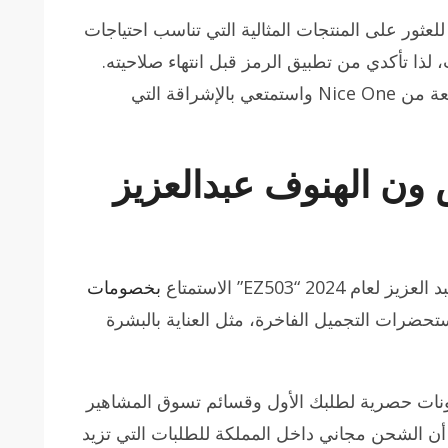
للعثور على المنتجات المثالية التي تناسب احتياجات
ا تأكدي من تطبيق الرمز قبل انتهاء صلاحيته.
دلل نفسك أو فاجئي أحد أحبائك بمنتجات رائعة من Nice One واستمتعي بالإشراقة التي
ون الهنوف عبدالعزيز
 “EZ503” الاستمتاع
بخصومات
رات التجميل الفاخرة، مثل العناية بالبشرة
بونات حصرية لطلبك الأول وقسائم تسوق المشاهير
ًا مذهلاً يصل إلى 80%. تذكر أن الشحن مجاني داخل المملكة للطلبات التي تزيد