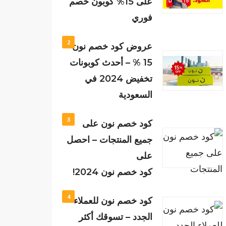
على 15% كوبون خصم
فوري
2
عروض كود خصم نون
15 % – أحدث كوبونات
تخفيض 2024 في
السعودية
3
كود خصم نون على
جميع المنتجات – احصل
على
كود خصم نون 2024!
4
كود خصم نون للعملاء
الجدد – تسوقك أكثر