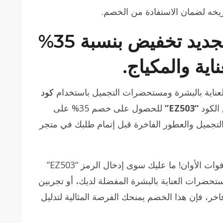
ريخه لضمان الاستفادة من الخصم.
كود خصم نايس ون الجديد تخفيض بنسبة 35%
ية والمكياج.
كود
الكود
“EZ503”
للحصول على خصم 35% على
لتجميل والعطور الفاخرة قبل إتمام طلبك في متجر
سارعي واستغلي هذا العرض الحصري قبل فوات الأوان! ما عليك سوى إدخال الرمز “EZ503”
مستحضرات العناية بالبشرة المفضلة لديك، أو تجربين
خر، فإن هذا الخصم يمنحك الفرصة المثالية لتدليل