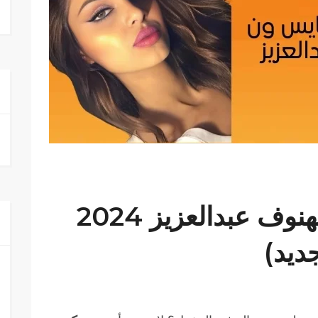
كود خصم نايس ون الهنوف عبدالعزيز 2024
ديد)