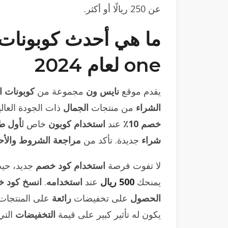
عن 250 ريالًا أو أكثر.
one لعام 2024
يقدم موقع
نايس ون
مجموعة من
كوبونات 
الشراء
من منتجات
الجمال
ذات الجودة العا
خصم 10٪
عند
استخدام كوبون
خاص ل
أول ط
شراء
جديدة. تأكد من
مراجعة الشروط والأح
لا تفوت فرصة
استخدام كود خصم
جديد، حي
يمنحك
500 ريال
عند
استخدامه
.
انسخ كود 
الحصول
على تخفيضات
رائعة
على المنتجات 
يكون له تأثير كبير على قيمة
التخفيضات
التي 