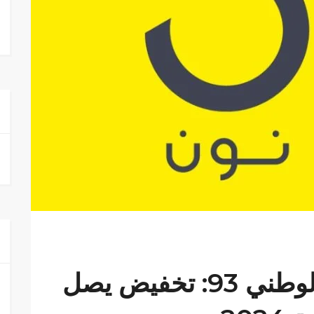
كود خصم نون اليوم الوطني 93: تخفيض يصل