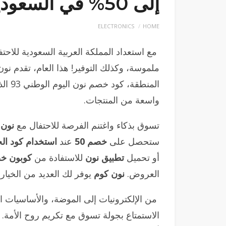
إلى 50% في السعودية 2024
ELECTRONICS
HOME
مع استعداد المملكة العربية السعودية للاحتفا
ملموسة، وكذلك التوفير! هذا العام، تقدم نون
واسعة من المنتجات.
تسوق بذكاء واغتنم الفرصة للاحتفال مع
نون
ا
ستحصل على
خصم 50
عند
استخدام كود الخصم
أو تحميل
تطبيق نون
للاستفادة من
كوبون خ
العروض.
نون كوم
يوفر لك العديد من الخيار
من الإلكترونيات إلى الموضة، والأساسيات ا
الاستمتاع بجولة تسوق مع تكريم روح الأمة. 