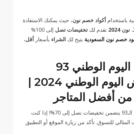
ة باستخدام
أكواد خصم نون
، حيث يمكنك الاستفادة
نون 2024
تقدم لك
تخفيضات تصل
إلى 100%
ود خصم نون السعودية
يتيح لك
الشراء
بأسعار
أقل
،
عروض نون السعودية اليوم الوطني 93
تخفيض 70% – عروض اليوم الوطني 2024 |
عرض “نون” السعودية بمناسبة اليوم الوطني الـ93 يتضمن تخفيضات تصل إلى 70%! إذا كنت
مثالي للتسوق. تأكد من زيارة الموقع أو التطبيق